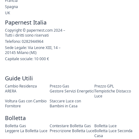
Francia
Spagna
UK
Papernest Italia
Copyright © papernest.com 2024 –
Tutti i diritti sono riservati
Telefono: 0282944964
Sede Legale: Via Leone XIII, 14 –
20145 Milano (MI)
Capitale sociale: 10 000 €
Guide Utili
Cambio Residenza
Prezzo Gas
Prezzo GPL
ARERA
Gestore Servizi Energetici
Tempistiche Distacco
Luce
Voltura Gas con Cambio
Staccare Luce con
Fornitore
Bambini in Casa
Bolletta
Bolletta Gas
Contestare Bolletta Gas
Bolletta Luce
Leggere La Bolletta Luce
Prescrizione Bolletta Luce
Bolletta Luce Seconda
Casa