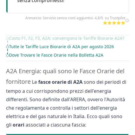
senza compromessi!
Annuncio: Servizio senza costi aggiuntivi. 4,8/5 su Trustpilot
⭐⭐⭐⭐⭐
Costo F1, F2, F3, A2A: convengono le Tariffe Biorarie A2A?
Table of Contents
Tutte le Tariffe Luce Biorarie di A2A per agosto 2026
Dove Trovare le Fasce Orarie nella Bolletta A2A
A2A Energia: quali sono le Fasce Orarie del
fornitore
Le
fasce orarie di A2A
sono dei periodi di
tempo a cui corrispondono prezzi dell'energia
differenti. Sono definite dall'ARERA, ovvero l'Autorità
che regolamenta e controlla i settori dell'energia
elettrica e del gas naturale in Italia. Ecco quali sono
gli
orari
associati a ciascuna fascia: