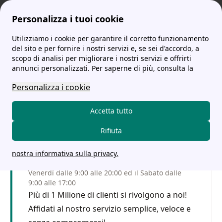
Personalizza i tuoi cookie
Utilizziamo i cookie per garantire il corretto funzionamento
tariffe-energia.it
A2A Energia: tutto su contatti, numero verde, offerte luce e gas e area clienti
Quali sono le Fasce Orarie di A2A e quale Tariffa conviene attivare?
del sito e per fornire i nostri servizi e, se sei d'accordo, a
scopo di analisi per migliorare i nostri servizi e offrirti
Quali sono le Fasce Orarie
annunci personalizzati. Per saperne di più, consulta la
di A2A e quale Tariffa
Personalizza i cookie
conviene attivare?
Accetta tutto
Rifiuta
Fatti Richiamare
nostra informativa sulla privacy.
Servizio senza costo aggiuntivo: dal Lunedì al
Venerdì dalle 9:00 alle 20:00 ed il Sabato dalle
9:00 alle 17:00
Più di 1 Milione di clienti si rivolgono a noi!
Affidati al nostro servizio semplice, veloce e