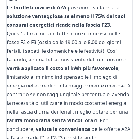
Le
tariffe biorarie di A2A
possono risultare una
soluzione vantaggiosa se almeno il 75% dei tuoi
consumi energetici ricade nella
fascia F23
.
Quest'ultima include tutte le ore comprese nelle
fasce F2 e F3 (ossia dalle 19.00 alle 8.00 dei giorni
feriali, i sabati, le domeniche e le festività). Così
facendo, ad una fetta consistente del tuo consumo
verrà applicato
il costo al kWh più favorevole
,
limitando al minimo indispensabile l'impiego di
energia nelle ore di punta maggiormente onerose. Al
contrario se non raggiungi tale percentuale, avendo
la necessità di utilizzare in modo costante l'energia
nella fascia diurna dei feriali, meglio optare per una
tariffa monoraria senza vincoli orari
. Per
concludere,
valuta la convenienza
delle offerte A2A
a fasce orarie F1 e F2-F3 considerando: