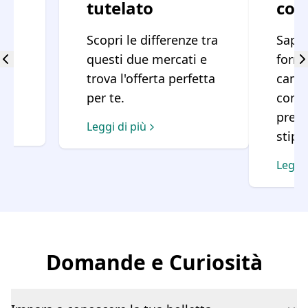
tutelato
con
Scopri le differenze tra
Sapev
questi due mercati e
forni
trova l'offerta perfetta
cambi
per te.
contr
prec
Leggi di più
stipu
Leggi 
Domande e Curiosità