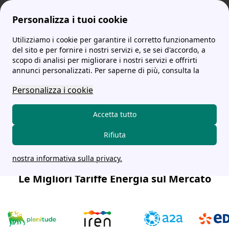
Personalizza i tuoi cookie
Utilizziamo i cookie per garantire il corretto funzionamento
Scopri le migliori tariffe energia e
del sito e per fornire i nostri servizi e, se sei d'accordo, a
scopo di analisi per migliorare i nostri servizi e offrirti
chiamaci senza impegno per
annunci personalizzati. Per saperne di più, consulta la
attivarle
Personalizza i cookie
Chiama i nostri esperti e inizia a
risparmiare in bolletta!
Accetta tutto
Scopri il nostro servizio
Rifiuta
nostra informativa sulla privacy.
Le Migliori Tariffe Energia sul Mercato