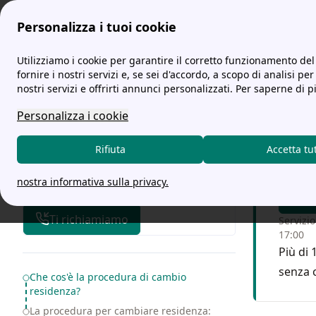
Personalizza i tuoi cookie
tariffe-energia.it
Guida sul cambio residenza: come farlo?
Utilizziamo i cookie per garantire il corretto funzionamento del 
fornire i nostri servizi e, se sei d'accordo, a scopo di analisi per
nostri servizi e offrirti annunci personalizzati. Per saperne di p
Guida
Personalizza i cookie
Chiam
Rifiuta
Accetta tu
alle t
nostra informativa sulla privacy.
F
Ti richiamiamo
Servizio
17:00
Più di 
senza 
Table of Contents
Che cos'è la procedura di cambio
residenza?
La procedura per cambiare residenza: