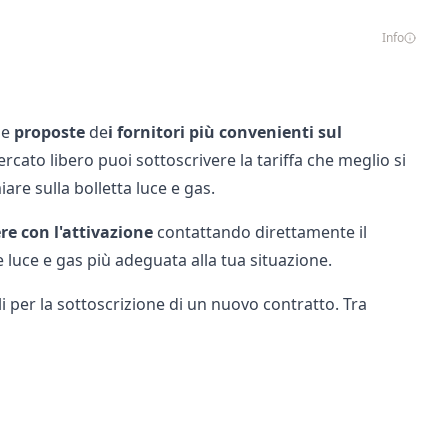
Info
le
proposte
de
i fornitori
più
convenienti
sul
ercato libero puoi sottoscrivere la tariffa che meglio si
miare sulla
bolletta luce
e gas.
re con l'attivazione
contattando direttamente il
e luce e gas più adeguata alla tua situazione.
ili per la sottoscrizione di un nuovo contratto. Tra