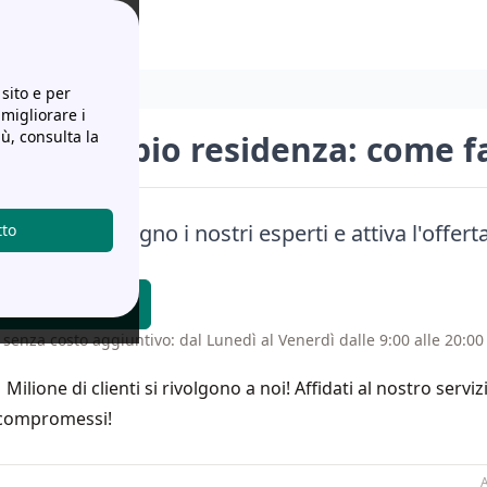
sito e per
 migliorare i
iù, consulta la
 sul cambio residenza: come f
a senza impegno i nostri esperti e attiva l'offerta
tto
ue esigenze!
atti Richiamare
 senza costo aggiuntivo: dal Lunedì al Venerdì dalle 9:00 alle 20:00 
1 Milione di clienti si rivolgono a noi! Affidati al nostro servi
compromessi!
A