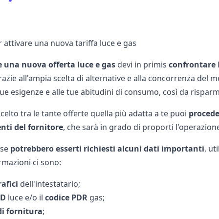
 attivare una nuova tariffa luce e gas
e una nuova offerta luce e gas
devi in primis
confrontare
razie all'ampia scelta di alternative e alla concorrenza del m
tue esigenze e alle tue abitudini di consumo, così da rispar
elto tra le tante offerte quella più adatta a te puoi
procede
enti del fornitore
, che sarà in grado di proporti l'operazion
ase
potrebbero esserti richiesti alcuni dati importanti
, ut
rmazioni ci sono:
rafici
dell'intestatario;
OD
luce e/o il
codice PDR
gas;
di fornitura
;