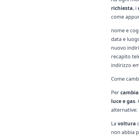
richiesta
, i
come appun
nome e co
data e luogo
nuovo indir
recapito te
indirizzo em
Come cambia
Per
cambiare
luce e gas
.
alternative:
La
voltura
non abbia p