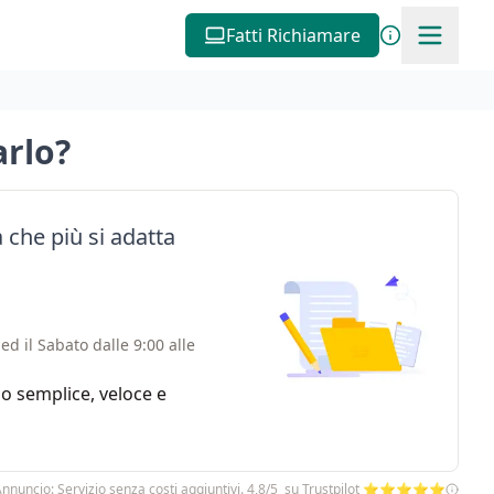
Fatti Richiamare
arlo?
 che più si adatta
ed il Sabato dalle 9:00 alle
zio semplice, veloce e
nnuncio: Servizio senza costi aggiuntivi. 4,8/5 su Trustpilot ⭐⭐⭐⭐⭐