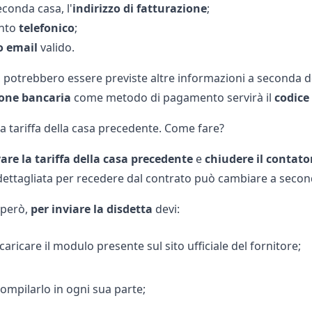
econda casa
, l'
indirizzo di fatturazione
;
ento
telefonico
;
o email
valido.
 potrebbero essere previste altre informazioni a seconda de
ione bancaria
come metodo di pagamento servirà il
codice
la tariffa della casa precedente. Come fare?
are la tariffa della
casa
precedente
e
chiudere il contato
ettagliata per recedere dal contrato può cambiare a seconda
 però,
per inviare la disdetta
devi:
caricare il modulo presente sul sito ufficiale del fornitore;
ompilarlo in ogni sua parte;