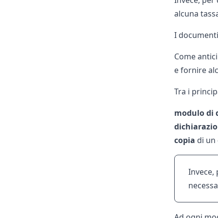
Invece, per 
alcuna tass
I documenti
Come anticip
e fornire a
Tra i princip
modulo
di
dichiarazi
copia
di un
Invece, 
necessar
Ad ogni mo