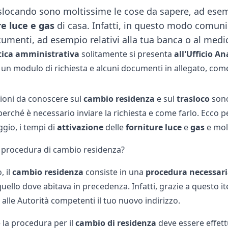
aslocando sono moltissime le cose da sapere, ad es
re luce e gas
di casa. Infatti, in questo modo comunich
cumenti, ad esempio relativi alla tua banca o al medi
tica amministrativa
solitamente si presenta
all'Ufficio A
di un modulo di richiesta e alcuni documenti in allegato, come
ioni da conoscere sul
cambio residenza
e sul
trasloco
sono
 perché è necessario inviare la richiesta e come farlo. Ecc
ggio, i tempi di
attivazione
delle
forniture
luce
e
gas
e molt
a procedura di cambio residenza?
, il
cambio residenza
consiste in una
procedura necessaria
uello dove abitava in precedenza. Infatti, grazie a questo i
alle Autorità competenti il tuo nuovo indirizzo.
 la procedura per il
cambio di residenza
deve essere effett