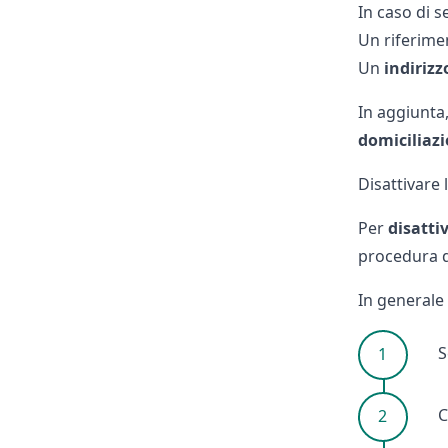
In caso di
s
Un riferim
Un
indirizz
In aggiunta,
domiciliaz
Disattivare 
Per
disattiv
procedura d
In generale
S
C