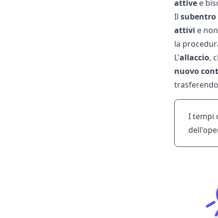
attive
e bi
Il
subentro
attivi
e non 
la procedura
L'
allaccio
, 
nuovo cont
trasferend
I
tempi 
dell'ope