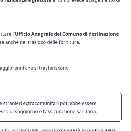
o residenza è gratuita
e non prevede il pagamento di
tare l'
Ufficio Anagrafe del Comune di destinazione
olte anche nel
trasloco delle forniture
.
aggiorenni che si trasferiscono
i e stranieri extracomunitari potrebbe essere
sso di soggiorno e l'assicurazione sanitaria.
informazioni utili, come le
modalità di inoltro della