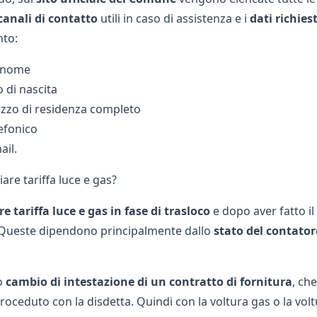
canali
di
contatto
utili in caso di assistenza e i
dati
richiest
to:
gnome
 di nascita
izzo di residenza completo
lefonico
ail.
re tariffa luce e gas?
 tariffa luce e gas in fase di trasloco
e dopo aver fatto i
 Queste dipendono principalmente dallo
stato
del
contator
o
cambio di intestazione di un contratto di fornitura
, ch
roceduto con la disdetta. Quindi con la
voltura gas
o la
volt