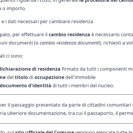
quanto riguarda i costi, in generale
la procedura del cambi
a o importo.
 e i dati necessari per cambiare residenza
ato, per effettuare il
cambio residenza
è necessario contat
lcuni documenti (o
cambio residenza documenti
), richiesti a v
ali ci sono:
dichiarazione
di
residenza
firmato da tutti i componenti m
one
del
titolo
di
occupazione
dell'immobile
documento
d'identità
di tutti i membri del nucleo.
per il passaggio presentato da parte di cittadini comunitar
ia ulteriore documentazione, tra cui il passaporto, il perme
do, sul
sito ufficiale del Comune
vengono elencate tutte le 