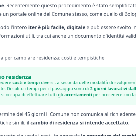
ne
. Recentemente questo procedimento è stato semplificato 
e un portale online del Comune stesso, come quello di
Bolo
odo l'intero
iter è più facile, digitale
e può essere svolto i
formazioni utili, tra cui anche un documento d'identità valid
a per cambiare residenza: costi e tempistiche
o residenza
vedere
costi e tempi
diversi, a seconda delle modalità di svolgiment
te. Di solito i tempi per il passaggio sono di
2 giorni lavorativi dal
si occupa di effettuare tutti gli
accertamenti
per procedere con l
termine dei 45 giorni il Comune non comunica al richiedente 
tiche simili, il
cambio di residenza si intende accettato
.