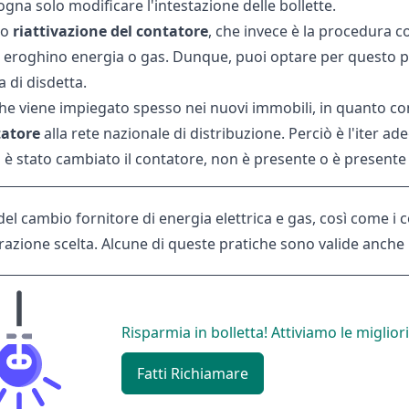
sogna solo
modificare l'intestazione delle bollette
.
o
riattivazione del contatore
, che invece è la procedura c
eroghino energia o gas. Dunque, puoi optare per questo pr
 di disdetta.
che viene impiegato spesso nei nuovi immobili, in quanto c
atore
alla rete nazionale di distribuzione. Perciò è l'iter ade
o
è stato cambiato il contatore
, non è presente o è presente
del cambio fornitore di energia elettrica
e gas, così come i c
razione scelta. Alcune di queste pratiche sono valide anche p
Risparmia in bolletta! Attiviamo le migliori
Fatti Richiamare