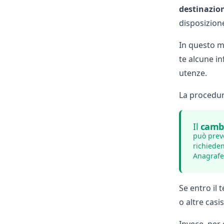
destinazio
disposizion
In questo m
te alcune in
utenze.
La procedur
Il
cambi
può pre
richieden
Anagrafe 
Se entro il 
o altre casis