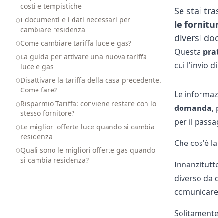
costi e tempistiche
Se stai tr
I documenti e i dati necessari per
le fornitu
cambiare residenza
diversi do
Come cambiare tariffa luce e gas?
Questa
pra
La guida per attivare una nuova tariffa
cui l'invio 
luce e gas
Disattivare la tariffa della casa precedente.
Come fare?
Le informaz
Risparmio Tariffa: conviene restare con lo
domanda
,
stesso fornitore?
per il passa
Le migliori offerte luce quando si cambia
residenza
Che cos'è l
Quali sono le migliori offerte gas quando
si cambia residenza?
Innanzitutto
diverso da q
comunicare 
Solitamente