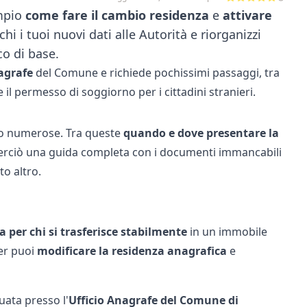
empio
come fare il cambio residenza
e
attivare
i i tuoi nuovi dati alle Autorità e riorganizzi
co di base.
nagrafe
del Comune e richiede pochissimi passaggi, tra
 il permesso di soggiorno per i cittadini stranieri.
 numerose. Tra queste
quando e dove presentare la
o perciò una guida completa con i documenti immancabili
o altro.
 per chi si trasferisce
stabilmente
in un immobile
ter puoi
modificare la residenza anagrafica
e
uata presso l'
Ufficio Anagrafe del Comune di