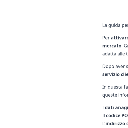
La guida per
Per
attivar
mercato
. G
adatta alle 
Dopo aver sc
servizio cli
In questa f
queste info
I
dati anag
Il
codice P
L'
indirizzo 