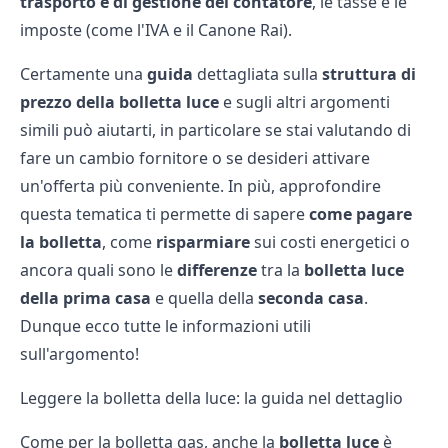
trasporto e di gestione del contatore
, le tasse e le
imposte (come l'IVA e il Canone Rai).
Certamente una
guida
dettagliata sulla
struttura di
prezzo della bolletta luce
e sugli altri argomenti
simili può aiutarti, in particolare se stai valutando di
fare un cambio fornitore o se desideri attivare
un'offerta più conveniente. In più, approfondire
questa tematica ti permette di sapere
come pagare
la bolletta
, come
risparmiare
sui costi energetici o
ancora quali sono le
differenze
tra la
bolletta luce
della prima casa
e quella della
seconda
casa
.
Dunque ecco tutte le informazioni utili
sull'argomento!
Leggere la bolletta della luce: la guida nel dettaglio
Come per la bolletta gas, anche la
bolletta luce
è