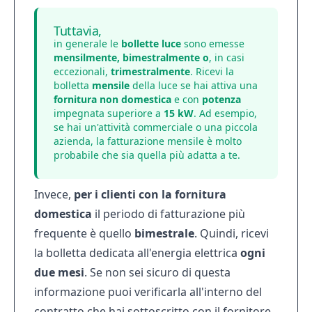
Tuttavia,
in generale le
bollette luce
sono emesse
mensilmente, bimestralmente o
, in casi
eccezionali,
trimestralmente
. Ricevi la
bolletta
mensile
della luce se hai attiva una
fornitura
non
domestica
e con
potenza
impegnata superiore a
15
kW
. Ad esempio,
se hai un'attività commerciale o una piccola
azienda, la fatturazione mensile è molto
probabile che sia quella più adatta a te.
Invece,
per i clienti con la fornitura
domestica
il periodo di fatturazione più
frequente è quello
bimestrale
. Quindi, ricevi
la bolletta dedicata all'energia elettrica
ogni
due mesi
. Se non sei sicuro di questa
informazione puoi verificarla all'interno del
contratto che hai sottoscritto con il fornitore,