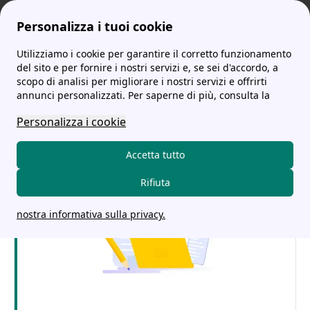
Personalizza i tuoi cookie
Utilizziamo i cookie per garantire il corretto funzionamento
tariffe-energia.it
Bolletta Luce: la guida completa con tutti i dettagli!
del sito e per fornire i nostri servizi e, se sei d'accordo, a
scopo di analisi per migliorare i nostri servizi e offrirti
Bolletta Luce: la guida
annunci personalizzati. Per saperne di più, consulta la
completa con tutti i
Personalizza i cookie
dettagli!
Accetta tutto
Rifiuta
nostra informativa sulla privacy.