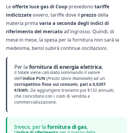
Le
offerte luce gas
di
Coop
prevedono
tariffe
indicizzate
ovvero, tariffe dove il
prezzo
della
materia prima
varia a seconda degli indici di
riferimento del mercato
all'ingrosso. Quindi, di
mese in mese, la spesa per la fornitura non sarà la
medesima, bensì subirà continue oscillazioni.
Per la
fornitura di energia elettrica
,
il totale viene calcolato sommando il valore
dell'
indice PUN
(
Prezzo Unico Nazionale
) ad un
corrispettivo fisso sui consumi
,
pari a 0,0297
€/kWh
. Da aggiungere troviamo poi €132 annuali,
che coincidono con i costi di vendita e
commercializzazione.
Invece, per la
fornitura di gas
,
l'
indice di riferimento
per il prezzo della