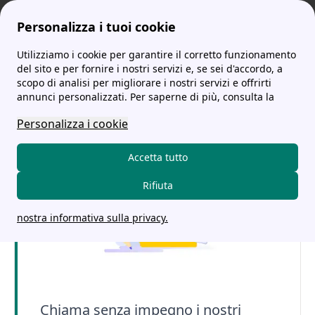
Personalizza i tuoi cookie
Utilizziamo i cookie per garantire il corretto funzionamento
tariffe-energia.it
Coop Luce e Gas: tariffe, opinioni e contatti
del sito e per fornire i nostri servizi e, se sei d'accordo, a
scopo di analisi per migliorare i nostri servizi e offrirti
Coop Luce e Gas: tariffe,
annunci personalizzati. Per saperne di più, consulta la
opinioni e contatti
Personalizza i cookie
Accetta tutto
Rifiuta
nostra informativa sulla privacy.
Chiama senza impegno i nostri