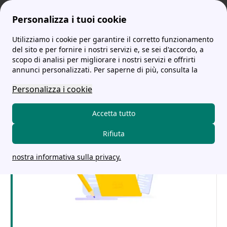
Personalizza i tuoi cookie
Utilizziamo i cookie per garantire il corretto funzionamento
tariffe-energia.it
Enel Voltura: quale offerta scegliere, la procedura, i costi e le tempistiche
Enel Voltura per decesso: come farla, le tariffe, i costi e le tempistiche
More
del sito e per fornire i nostri servizi e, se sei d'accordo, a
scopo di analisi per migliorare i nostri servizi e offrirti
Enel Voltura per decesso:
annunci personalizzati. Per saperne di più, consulta la
come farla, le tariffe, i
Personalizza i cookie
costi e le tempistiche
Accetta tutto
Rifiuta
nostra informativa sulla privacy.