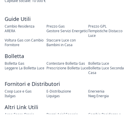
Capitale sociale: 10 000 €
Guide Utili
Cambio Residenza
Prezzo Gas
Prezzo GPL
ARERA
Gestore Servizi Energetici
Tempistiche Distacco
Luce
Voltura Gas con Cambio
Staccare Luce con
Fornitore
Bambini in Casa
Bolletta
Bolletta Gas
Contestare Bolletta Gas
Bolletta Luce
Leggere La Bolletta Luce
Prescrizione Bolletta Luce
Bolletta Luce Seconda
Casa
Fornitori e Distributori
Coop Luce e Gas
E-Distribuzione
Enerxenia
Italgas
Liquigas
Nwg Energia
Altri Link Utili
Acea Fasce Orarie
Prezzi Ariel Energia
Cambio Residenza a
Bologna
Enel Voltura per Decesso
Il prezzo del GPL con
Email del SEN
Liquigas