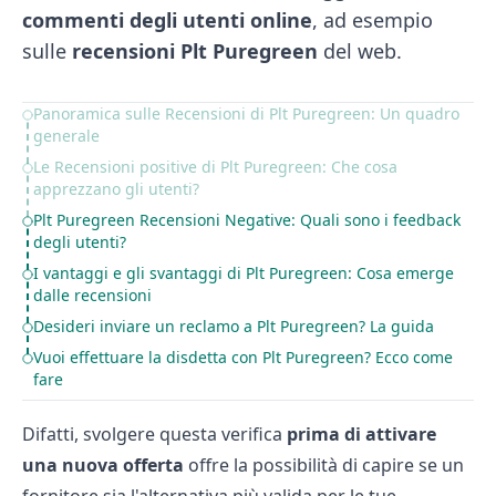
commenti degli utenti online
, ad esempio
sulle
recensioni Plt Puregreen
del web.
Panoramica sulle Recensioni di Plt Puregreen: Un quadro
Table of Contents
generale
Le Recensioni positive di Plt Puregreen: Che cosa
apprezzano gli utenti?
Plt Puregreen Recensioni Negative: Quali sono i feedback
degli utenti?
I vantaggi e gli svantaggi di Plt Puregreen: Cosa emerge
dalle recensioni
Desideri inviare un reclamo a Plt Puregreen? La guida
Vuoi effettuare la disdetta con Plt Puregreen? Ecco come
fare
Difatti, svolgere questa verifica
prima di attivare
una nuova offerta
offre la possibilità di capire se un