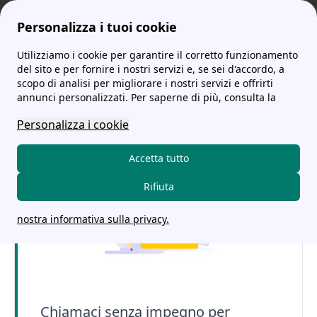
Personalizza i tuoi cookie
Utilizziamo i cookie per garantire il corretto funzionamento
tariffe-energia.it
PLT puregreen Energia: Tariffe, Recensioni e Area Clienti
Plt Puregreen Recensioni: le Opinioni degli Utenti
del sito e per fornire i nostri servizi e, se sei d'accordo, a
scopo di analisi per migliorare i nostri servizi e offrirti
Plt Puregreen Recensioni:
annunci personalizzati. Per saperne di più, consulta la
le Opinioni degli Utenti
Personalizza i cookie
Accetta tutto
Rifiuta
nostra informativa sulla privacy.
Chiamaci senza impegno per