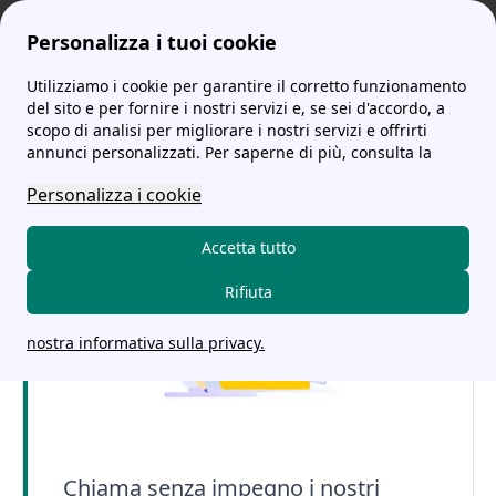
Personalizza i tuoi cookie
Utilizziamo i cookie per garantire il corretto funzionamento
tariffe-energia.it
Egea: la guida su offerte, contatti e recensioni
del sito e per fornire i nostri servizi e, se sei d'accordo, a
scopo di analisi per migliorare i nostri servizi e offrirti
Egea: la guida su offerte,
annunci personalizzati. Per saperne di più, consulta la
contatti e recensioni
Personalizza i cookie
Accetta tutto
Rifiuta
nostra informativa sulla privacy.
Chiama senza impegno i nostri