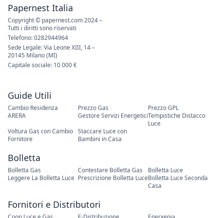
Papernest Italia
Copyright © papernest.com 2024 –
Tutti i diritti sono riservati
Telefono: 0282944964
Sede Legale: Via Leone XIII, 14 –
20145 Milano (MI)
Capitale sociale: 10 000 €
Guide Utili
Cambio Residenza
Prezzo Gas
Prezzo GPL
ARERA
Gestore Servizi Energetici
Tempistiche Distacco
Luce
Voltura Gas con Cambio
Staccare Luce con
Fornitore
Bambini in Casa
Bolletta
Bolletta Gas
Contestare Bolletta Gas
Bolletta Luce
Leggere La Bolletta Luce
Prescrizione Bolletta Luce
Bolletta Luce Seconda
Casa
Fornitori e Distributori
Coop Luce e Gas
E-Distribuzione
Enerxenia