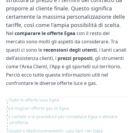
struttura di prezzo e i termini del contratto da
proporre al cliente finale. Questo significa
certamente la massima personalizzazione delle
tariffe, così come l'ampia possibilità di scelta.
Nel
comparare le offerte Egea
con il resto del
mercato sono molti gli aspetti da considerare. Tra
questi ci sono le
recensioni degli utenti
, i tanti canali
dell'assistenza clienti, i
prezzi proposti
, gli strumenti
come l'Area Clienti, l'App e gli sportelli sul territorio.
Perciò ecco tutte queste informazioni utili nel
confrontare le diverse offerte luce e gas.
Tutte le offerte luce Egea
Table of Contents
Le migliori offerte gas di Egea
I contatti e le procedure per contattare Egea e attivare
un'offerta
Guasti e Malfunzionamenti: cosa fare con Egea