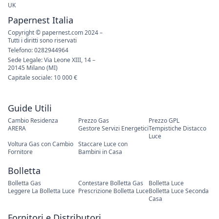
UK
Papernest Italia
Copyright © papernest.com 2024 –
Tutti i diritti sono riservati
Telefono: 0282944964
Sede Legale: Via Leone XIII, 14 –
20145 Milano (MI)
Capitale sociale: 10 000 €
Guide Utili
Cambio Residenza
Prezzo Gas
Prezzo GPL
ARERA
Gestore Servizi Energetici
Tempistiche Distacco
Luce
Voltura Gas con Cambio
Staccare Luce con
Fornitore
Bambini in Casa
Bolletta
Bolletta Gas
Contestare Bolletta Gas
Bolletta Luce
Leggere La Bolletta Luce
Prescrizione Bolletta Luce
Bolletta Luce Seconda
Casa
Fornitori e Distributori