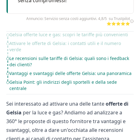
senza compromessi!
Annuncio: Servizio senza costi aggiuntivi. 4,8/5 su Trustpilot
⭐⭐⭐⭐⭐
Gelsia offerte luce e gas: scopri le tariffe più convenienti
Table of Contents
Attivare le offerte di Gelsia: i contatti utili e il numero
verde
Le recensioni sulle tariffe di Gelsia: quali sono i feedback
dei clienti?
Vantaggi e svantaggi delle offerte Gelsia: una panoramica
Gelsia Point: gli indirizzi degli sportelli e della sede
centrale
Sei interessato ad attivare una delle tante
offerte di
Gelsia
per la luce e gas? Andiamo ad analizzare a
360° le proposte di questo fornitore tra vantaggi e
svantaggi, oltre a dare un'occhiata alle recensioni
clienti e ai canali di contatto per l'assistenza.