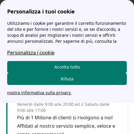
Personalizza i tuoi cookie
Utilizziamo i cookie per garantire il corretto funzionamento
tariffe-energia.it
Gelsia Offerte: Tariffe Principali, Vantaggi e Svantaggi
del sito e per fornire i nostri servizi e, se sei d'accordo, a
scopo di analisi per migliorare i nostri servizi e offrirti
Gelsia Offerte: Tariffe
annunci personalizzati. Per saperne di più, consulta la
Principali, Vantaggi e
Personalizza i cookie
Svantaggi
Accetta tutto
Rifiuta
Fatti Richiamare
nostra informativa sulla privacy.
Servizio senza costo aggiuntivo: dal Lunedì al
Venerdì dalle 9:00 alle 20:00 ed il Sabato dalle
9:00 alle 17:00
Più di 1 Milione di clienti si rivolgono a noi!
Affidati al nostro servizio semplice, veloce e