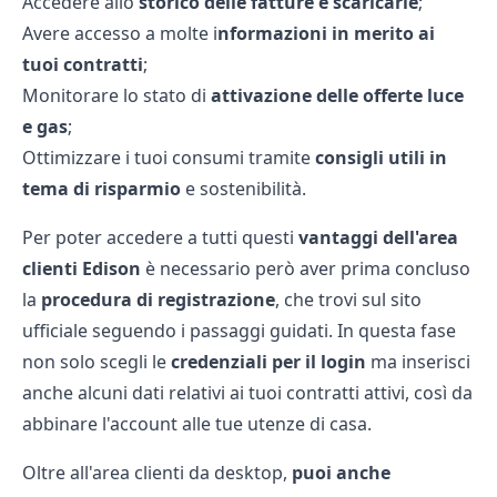
Accedere allo
storico delle fatture e scaricarle
;
Avere accesso a molte i
nformazioni in merito ai
tuoi contratti
;
Monitorare lo stato di
attivazione delle offerte luce
e gas
;
Ottimizzare i tuoi consumi tramite
consigli utili in
tema di risparmio
e sostenibilità.
Per poter accedere a tutti questi
vantaggi dell'area
clienti Edison
è necessario però aver prima concluso
la
procedura di registrazione
, che trovi sul sito
ufficiale seguendo i passaggi guidati. In questa fase
non solo scegli le
credenziali per il login
ma inserisci
anche alcuni dati relativi ai tuoi contratti attivi, così da
abbinare l'account alle tue utenze di casa.
Oltre all'area clienti da desktop,
puoi anche