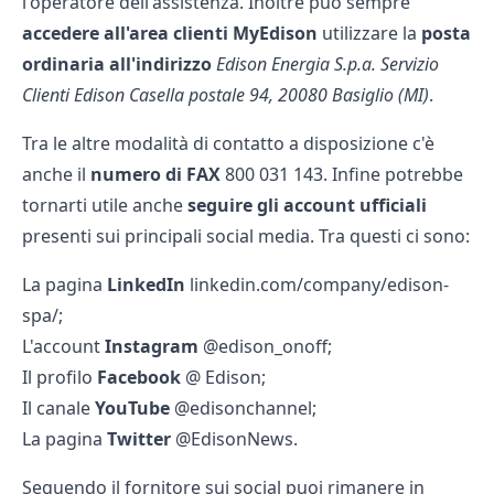
l'operatore dell'assistenza. Inoltre può sempre
accedere all'area clienti MyEdison
utilizzare la
posta
ordinaria all'indirizzo
Edison Energia S.p.a. Servizio
Clienti Edison Casella postale 94, 20080 Basiglio (MI)
.
Tra le altre modalità di contatto a disposizione c'è
anche il
numero di FAX
800 031 143. Infine potrebbe
tornarti utile anche
seguire gli account ufficiali
presenti sui principali social media. Tra questi ci sono:
La pagina
LinkedIn
linkedin.com/company/edison-
spa/;
L'account
Instagram
@edison_onoff;
Il profilo
Facebook
@ Edison;
Il canale
YouTube
@edisonchannel;
La pagina
Twitter
@EdisonNews.
Seguendo il fornitore sui social puoi rimanere in