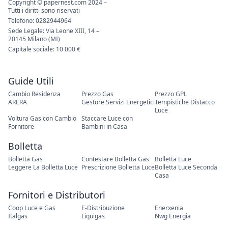
Copyright © papernest.com 2024 –
Tutti i diritti sono riservati
Telefono: 0282944964
Sede Legale: Via Leone XIII, 14 –
20145 Milano (MI)
Capitale sociale: 10 000 €
Guide Utili
Cambio Residenza
Prezzo Gas
Prezzo GPL
ARERA
Gestore Servizi Energetici
Tempistiche Distacco
Luce
Voltura Gas con Cambio
Staccare Luce con
Fornitore
Bambini in Casa
Bolletta
Bolletta Gas
Contestare Bolletta Gas
Bolletta Luce
Leggere La Bolletta Luce
Prescrizione Bolletta Luce
Bolletta Luce Seconda
Casa
Fornitori e Distributori
Coop Luce e Gas
E-Distribuzione
Enerxenia
Italgas
Liquigas
Nwg Energia