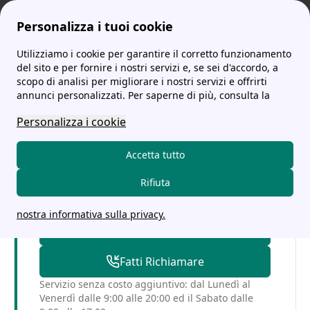
Personalizza i tuoi cookie
Utilizziamo i cookie per garantire il corretto funzionamento
tariffe-energia.it
Edison: quale offerta scegliere, i contatti e le opinioni dei clienti
800 031 141: Il Numero Verde di Edison Energia e altre info sull'Assistenza Clienti
del sito e per fornire i nostri servizi e, se sei d'accordo, a
scopo di analisi per migliorare i nostri servizi e offrirti
800 031 141: Il Numero
annunci personalizzati. Per saperne di più, consulta la
Verde di Edison Energia e
Personalizza i cookie
altre info sull'Assistenza
Accetta tutto
Clienti
Rifiuta
nostra informativa sulla privacy.
02 82 95 37 12
Fatti Richiamare
Servizio senza costo aggiuntivo: dal Lunedì al
Venerdì dalle 9:00 alle 20:00 ed il Sabato dalle