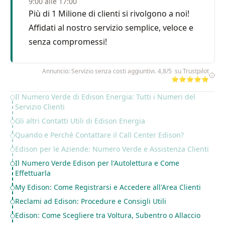
9:00 alle 17:00
Più di 1 Milione di clienti si rivolgono a noi!
Affidati al nostro servizio semplice, veloce e
senza compromessi!
Annuncio: Servizio senza costi aggiuntivi. 4,8/5 su Trustpilot
⭐⭐⭐⭐⭐
Il Numero Verde di Edison Energia: Tutti i Numeri del
Table of Contents
Servizio Clienti
Gli altri Contatti Utili di Edison Energia
Quando e Perché Contattare il Call Center Edison?
Edison per le Aziende: Numero Verde e Assistenza Clienti
Il Numero Verde Edison per l'Autolettura e Come
Effettuarla
My Edison: Come Registrarsi e Accedere all'Area Clienti
Reclami ad Edison: Procedure e Consigli Utili
Edison: Come Scegliere tra Voltura, Subentro o Allaccio