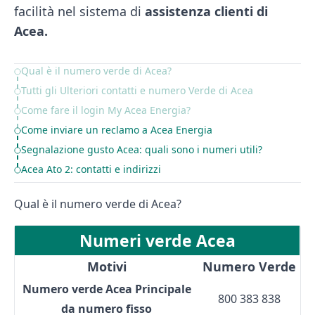
facilità nel sistema di
assistenza clienti di
Acea.
Qual è il numero verde di Acea?
Table of Contents
Tutti gli Ulteriori contatti e numero Verde di Acea
Come fare il login My Acea Energia?
Come inviare un reclamo a Acea Energia
Segnalazione gusto Acea: quali sono i numeri utili?
Acea Ato 2: contatti e indirizzi
Qual è il numero verde di Acea?
Numeri verde Acea
Motivi
Numero Verde
Numero verde Acea Principale
800 383 838
da numero fisso