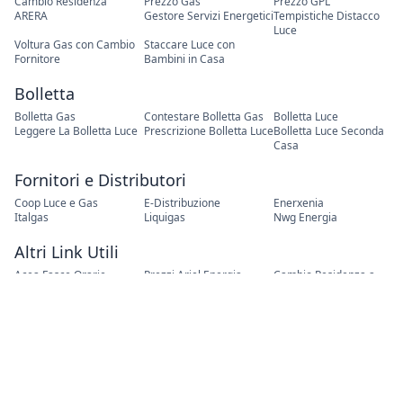
Cambio Residenza
Prezzo Gas
Prezzo GPL
ARERA
Gestore Servizi Energetici
Tempistiche Distacco
Luce
Voltura Gas con Cambio
Staccare Luce con
Fornitore
Bambini in Casa
Bolletta
Bolletta Gas
Contestare Bolletta Gas
Bolletta Luce
Leggere La Bolletta Luce
Prescrizione Bolletta Luce
Bolletta Luce Seconda
Casa
Fornitori e Distributori
Coop Luce e Gas
E-Distribuzione
Enerxenia
Italgas
Liquigas
Nwg Energia
Altri Link Utili
Acea Fasce Orarie
Prezzi Ariel Energia
Cambio Residenza a
Bologna
Enel Voltura per Decesso
Il prezzo del GPL con
Email del SEN
Liquigas
Le Recensioni di Enostra
Recensioni di Nuove
Recensioni su PLT
Energie
Puregreen
Recensioni su Sinergy