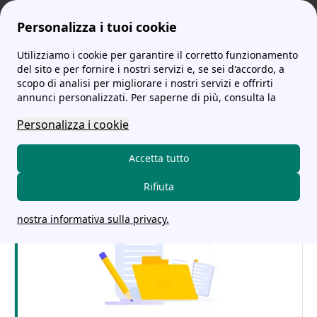
Personalizza i tuoi cookie
Utilizziamo i cookie per garantire il corretto funzionamento
tariffe-energia.it
La guida completa su Acea Energia: le offerte, il numero verde e le recensioni
Acea: numero verde e i Numeri Utili per contattare il Servizio Clienti
del sito e per fornire i nostri servizi e, se sei d'accordo, a
scopo di analisi per migliorare i nostri servizi e offrirti
Acea: numero verde e i
annunci personalizzati. Per saperne di più, consulta la
Numeri Utili per
Personalizza i cookie
contattare il Servizio
Accetta tutto
Clienti
Rifiuta
nostra informativa sulla privacy.