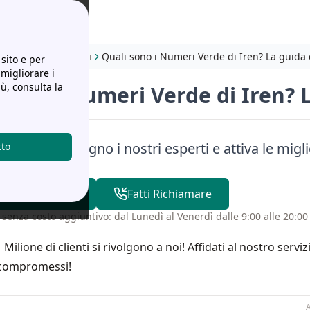
tre informazioni utili
Quali sono i Numeri Verde di Iren? La guida
sito e per
 migliorare i
iù, consulta la
 sono i Numeri Verde di Iren?
a senza impegno i nostri esperti e attiva le miglio
tto
02 82 95 46 04
Fatti Richiamare
 senza costo aggiuntivo: dal Lunedì al Venerdì dalle 9:00 alle 20:00 
1 Milione di clienti si rivolgono a noi! Affidati al nostro servi
compromessi!
A