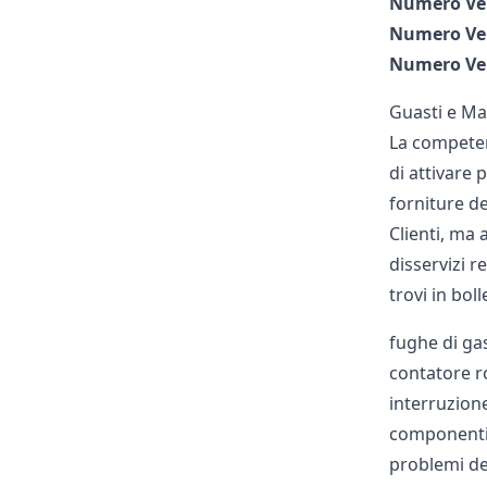
Numero Ver
Numero Ver
Numero Ver
Guasti e Ma
La competenz
di attivare
forniture de
Clienti, ma
disservizi rel
trovi in bol
fughe di ga
contatore r
interruzione
componenti
problemi der