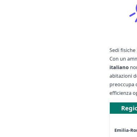
Sedi fisiche
Con un amm
italiano
non
abitazioni d
preoccupa d
efficienza o
Regi
Emilia-R