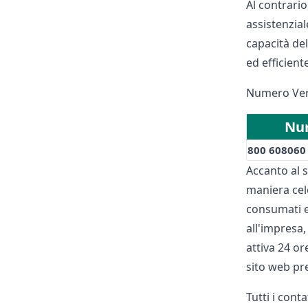
Al contrario
assistenzial
capacità de
ed efficient
Numero Verd
Num
800 608060
Accanto al 
maniera ce
consumati e
all'impresa,
attiva 24 or
sito web pr
Tutti i conta