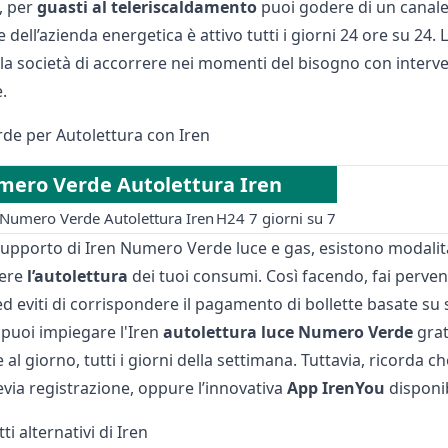
, per
guasti
al teleriscaldamento
puoi godere di un canale
e dell’azienda energetica è attivo tutti i giorni 24 ore su 24. 
lla società di accorrere nei momenti del bisogno con interve
e.
e per Autolettura con Iren
ero Verde Autolettura Iren
Numero Verde Autolettura Iren
H24 7 giorni su 7
supporto di Iren Numero Verde luce e gas, esistono modalità
lere
l’autolettura
dei tuoi consumi. Così facendo, fai perveni
d eviti di corrispondere il pagamento di bollette basate su 
 puoi impiegare l'Iren
autolettura luce Numero Verde
grat
e al giorno, tutti i giorni della settimana. Tuttavia, ricorda 
evia registrazione, oppure l’innovativa
App IrenYou
disponib
tti alternativi di Iren