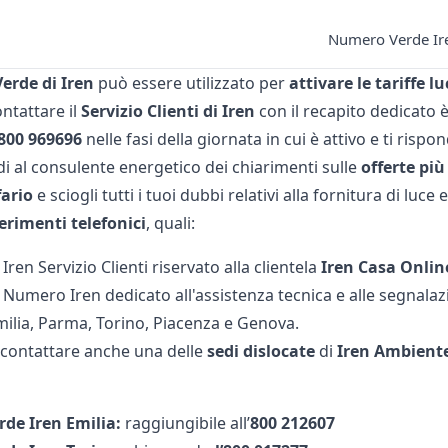
Numero Verde Ire
erde di
Iren
può essere utilizzato per
attivare
le
tariffe
lu
ntattare il
Servizio Clienti di Iren
con il recapito dedicato 
800 969696
nelle fasi della giornata in cui è attivo e ti risp
edi al consulente energetico dei chiarimenti sulle
offerte
più
fario
e sciogli tutti i tuoi dubbi relativi alla fornitura di luce e
ferimenti
telefonici
, quali:
Iren Servizio Clienti riservato alla clientela
Iren
Casa
Onlin
Numero Iren dedicato all'assistenza tecnica e alle segnalazio
milia, Parma, Torino, Piacenza e Genova.
i contattare anche una delle
sedi
dislocate
di
Iren Ambient
de Iren Emilia:
raggiungibile all’
800 212607