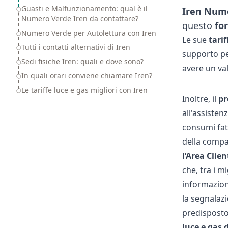
Guasti e Malfunzionamento: qual è il
Iren Num
Numero Verde Iren da contattare?
questo
fo
Numero Verde per Autolettura con Iren
Le sue
tarif
Tutti i contatti alternativi di Iren
supporto per
Sedi fisiche Iren: quali e dove sono?
avere un va
In quali orari conviene chiamare Iren?
Le tariffe luce e gas migliori con Iren
Inoltre, il
pr
all'assisten
consumi fatt
della compa
l’Area Clien
che, tra i mi
informazion
la segnalaz
predisposto
luce e gas 