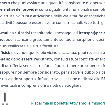
 vero che puoi avviare una quantità consistente di operazioni
ternativi
del
provider
sono ugualmente funzionali e semplici 
tolettura,
voltura
e attivazione delle varie tariffe energetic
e attività possono essere svolte con altri canali. Ecco tutti gl
-mail:
a cui scrivi recapitando i messaggi ad
irenspa@pec.g
ou
: puoi scaricarla gratuitamente sul tuo smartphone. Così a
 puoi realizzare sulla tua fornitura;
fisici:
trovando quello più vicino a casa tua, puoi recarti a 
onale:
dopo esserti registrato, consulti i tuoi contratti energ
e di un’offerta senza altri sforzi. Puoi ottenere un
subentro I
seppure non sempre considerato, per risolvere dubbi o riceve
 un valido supporto. Infatti, trovi la sezione dedicata alle
F
 eventuali incomprensioni o nodi da sciogliere.
Risparmia in bolletta! Attiviamo le migliori