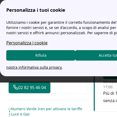
Personalizza i tuoi cookie
tariffe-energia.it
Scopri tutte le offerte Iren, i contatti e le al
Utilizziamo i cookie per garantire il corretto funzionamento del 
fornire i nostri servizi e, se sei d'accordo, a scopo di analisi per
nostri servizi e offrirti annunci personalizzati. Per saperne di p
Quali
Personalizza i cookie
Chiam
Rifiuta
Accetta tu
2023!
nostra informativa sulla privacy.
Servizio
17:00
02 82 95 46 04
Più di 
senza 
Table of Contents
Numero Verde Iren per attivare le tariffe
Luce e Gas