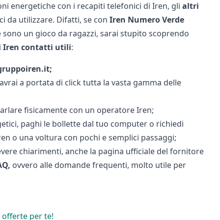
 energetiche con i recapiti telefonici di Iren, gli
altri
da utilizzare. Difatti, se con
Iren Numero Verde
he sono un gioco da ragazzi, sarai stupito scoprendo
i
Iren
contatti
utili
:
ruppoiren.it;
vrai a portata di click tutta la vasta gamma delle
parlare fisicamente con un operatore Iren;
etici, paghi le bollette dal tuo computer o richiedi
ren
o una voltura con pochi e semplici passaggi;
re chiarimenti, anche la pagina ufficiale del fornitore
AQ,
ovvero alle domande frequenti, molto utile per
 offerte per te!