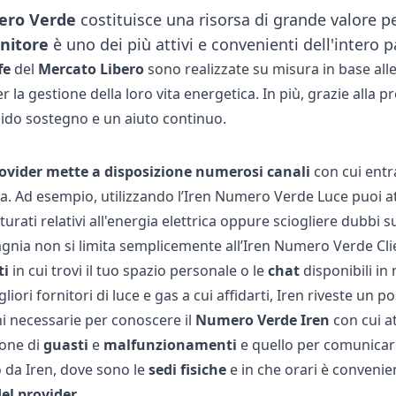
ero Verde
costituisce una risorsa di grande valore p
rnitore
è uno dei più attivi e convenienti dell'intero
fe
del
Mercato
Libero
sono realizzate su misura in base alle
 la gestione della loro vita energetica. In più, grazie alla p
lido sostegno e un aiuto continuo.
ovider
mette
a
disposizione
numerosi
canali
con cui entra
za. Ad esempio, utilizzando l’Iren Numero Verde Luce puoi at
urati relativi all'energia elettrica oppure sciogliere dubbi su 
gnia non si limita semplicemente all’Iren Numero Verde Clie
ti
in cui trovi il tuo spazio personale o le
chat
disponibili in
gliori fornitori di luce e gas a cui affidarti, Iren riveste un p
i necessarie per conoscere il
Numero Verde Iren
con cui at
ione di
guasti
e
malfunzionamenti
e quello per comunicare
 da Iren, dove sono le
sedi fisiche
e in che orari è convenie
del provider
.