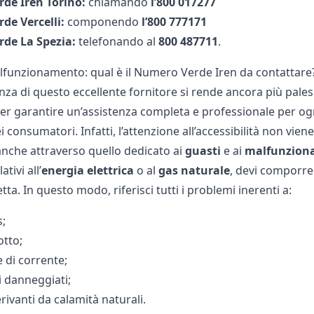
de Iren Torino:
chiamando
l’800 017277
de Vercelli:
componendo
l’800 777171
de La Spezia:
telefonando al
800 487711
.
lfunzionamento: qual è il Numero Verde Iren da contattare
a di questo eccellente fornitore si rende ancora più palese 
 per garantire un’assistenza completa e professionale per o
i consumatori. Infatti, l’attenzione all’accessibilità non vi
 anche attraverso quello dedicato ai
guasti
e ai
malfunzion
ativi all’
energia
elettrica
o al
gas
naturale
, devi comporre
letta. In questo modo, riferisci tutti i problemi inerenti a:
s;
otto;
 di corrente;
 danneggiati;
ivanti da calamità naturali.