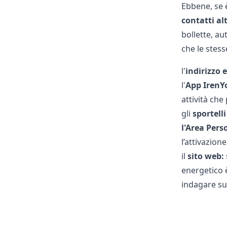
Ebbene, se è
contatti al
bollette, au
che le stess
l'
indirizzo
e
l'
App IrenY
attività che
gli
sportelli 
l'Area Pers
l’attivazion
il
sito web:
energetico è
indagare su