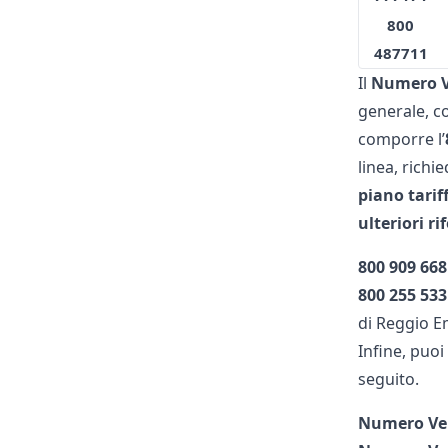
800
487711
Il
Numero V
generale, co
comporre l’
linea, richi
piano tarif
ulteriori
ri
800
909
668
800 255 533
di Reggio E
Infine, puo
seguito.
Numero Ver