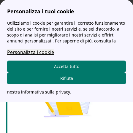
Personalizza i tuoi cookie
Utilizziamo i cookie per garantire il corretto funzionamento
tariffe-energia.it
Contatore Luce: come leggerlo? Cosa fare in caso di guasti?
Come Gestire la Chiusura e Disattivazione del Contatore Luce
del sito e per fornire i nostri servizi e, se sei d'accordo, a
scopo di analisi per migliorare i nostri servizi e offrirti
Come Gestire la Chiusura e
annunci personalizzati. Per saperne di più, consulta la
Disattivazione del
Personalizza i cookie
Contatore Luce
Accetta tutto
Rifiuta
nostra informativa sulla privacy.