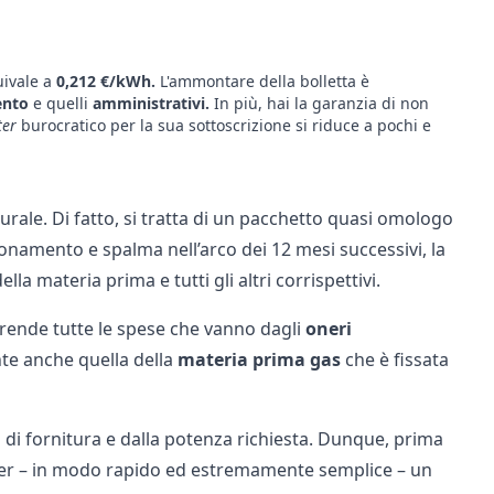
uivale a
0,212 €/kWh.
L'ammontare della bolletta è
ento
e quelli
amministrativi.
In più, hai la garanzia di non
iter
burocratico per la sua sottoscrizione si riduce a pochi e
turale. Di fatto, si tratta di un pacchetto quasi omologo
bbonamento e spalma nell’arco dei 12 mesi successivi, la
a materia prima e tutti gli altri corrispettivi.
ende tutte le spese che vanno dagli
oneri
te anche quella della
materia
prima
gas
che è fissata
 di fornitura e dalla potenza richiesta. Dunque, prima
vider – in modo rapido ed estremamente semplice – un