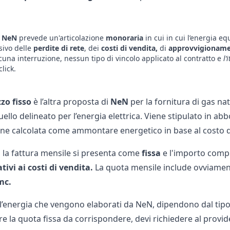
NeN
prevede un'articolazione
monoraria
in cui in cui l’energia eq
ivo delle
perdite di rete
, dei
costi di vendita,
di
approvvigionam
cuna interruzione, nessun tipo di vincolo applicato al contratto e
l’
lick.
zo fisso
è l’altra proposta di
NeN
per la fornitura di gas na
uello delineato per l’energia elettrica. Viene stipulato in a
ene calcolata come ammontare energetico in base al costo dell
, la fattura mensile si presenta come
fissa
e l'importo compr
ivi ai costi di vendita.
La quota mensile include ovviamen
mc.
r l’energia che vengono elaborati da NeN, dipendono dal tipo
care la quota fissa da corrispondere, devi richiedere al pro