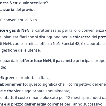
iness
Nen
: quale scegliere?
La
storia
del provider
iù convenienti di Nen
uce e gas
di NeN
, si caratterizzano per la loro convenienza 
ei piani tariffari che si distinguono per la
chiarezza
del
pre
di NeN, come la mitica
offerta NeN Special 48, è elaborata con 
 gestione delle utenze.
riguarda le
offerte luce
NeN
, il
pacchetto
principale propo
de:
0%
green e prodotta in Italia;
abbonamento:
questo significa che il corrispettivo dell’e
ese e che viene aggiornata annualmente;
o
: infatti, il costo rimane bloccato per 12 mesi riparandoti da
mi
e al
prezzo dell'energia corrente
per l'anno successivo;