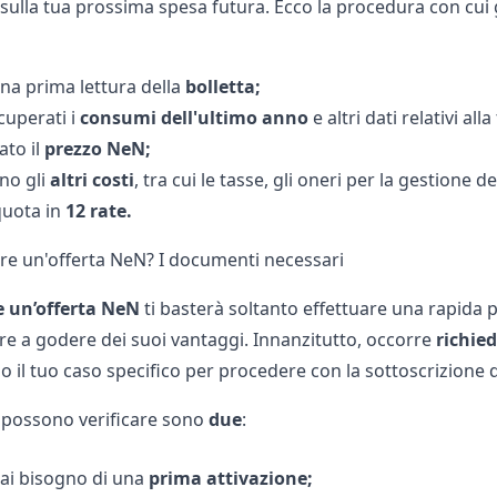
sulla tua prossima spesa futura. Ecco la procedura con cui 
una prima lettura della
bolletta;
uperati i
consumi dell'ultimo anno
e altri dati relativi all
ato il
prezzo NeN;
no gli
altri
costi
, tra cui le tasse, gli oneri per la gestione d
 quota in
12 rate.
re un'offerta NeN? I documenti necessari
e
un’offerta
NeN
ti basterà soltanto effettuare una rapida
are a godere dei suoi vantaggi. Innanzitutto, occorre
richie
o il tuo caso specifico per procedere con la sottoscrizione 
 possono verificare sono
due
:
ai bisogno di una
prima attivazione;