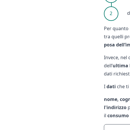
d
Per quanto 
tra quelli p
posa dell’
Invece, nel 
dell’
ultima
dati richies
I
dati
che ti
nome, cog
l'indirizzo
p
il
consumo 