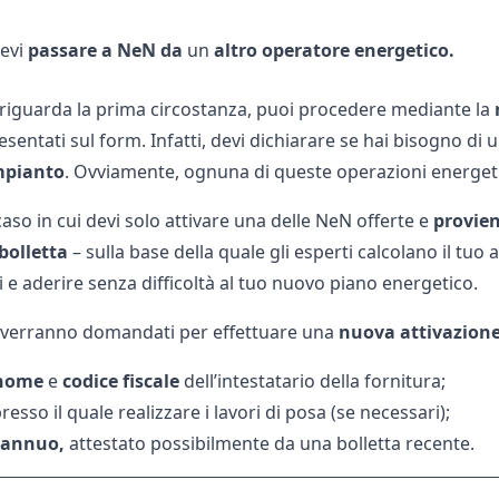
evi
passare
a
NeN
da
un
altro operatore energetico.
riguarda la prima circostanza, puoi procedere mediante la
resentati sul form. Infatti, devi dichiarare se hai bisogno di 
impianto
. Ovviamente, ognuna di queste operazioni energet
caso in cui devi solo attivare una delle NeN offerte e
provien
bolletta
– sulla base della quale gli esperti calcolano il tu
ti e aderire senza difficoltà al tuo nuovo piano energetico.
 verranno domandati per effettuare una
nuova
attivazion
nome
e
codice fiscale
dell’intestatario della fornitura;
resso il quale realizzare i lavori di posa (se necessari);
annuo,
attestato possibilmente da una bolletta recente.