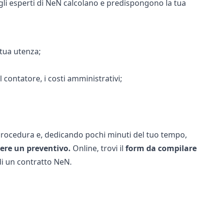
gli esperti di NeN calcolano e predispongono la tua
a tua utenza;
el contatore, i costi amministrativi;
 procedura e, dedicando pochi minuti del tuo tempo,
dere
un
preventivo.
Online, trovi il
form
da
compilare
di un contratto NeN.