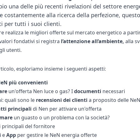
io una delle più recenti rivelazioni del settore ener
 e costantemente alla ricerca della perfezione, questo 
 per tutti i suoi clienti.
re realizza le migliori offerte sul mercato energetico a part
i valori fondativi si registra
l’attenzione all’ambiente,
alla s
li utenti.
ticolo, esploriamo insieme i seguenti aspetti:
NeN
più
convenienti
are
un'offerta Nen luce o gas? I
documenti
necessari
i: quali sono le
recensioni
dei
clienti
a proposito delle NeN
tti
principali
di Nen per attivare un'offerta
amare
un guasto o un problema con la società?
i
principali del fornitore
i
e
App
per gestire le NeN energia offerte