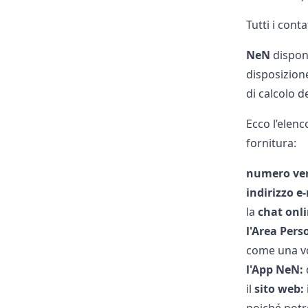
Tutti i cont
NeN
dispon
disposizione
di calcolo d
Ecco l’elen
fornitura:
numero ver
indirizzo e
la
chat onli
l'Area Pers
come una
v
l'App NeN:
il
sito web: