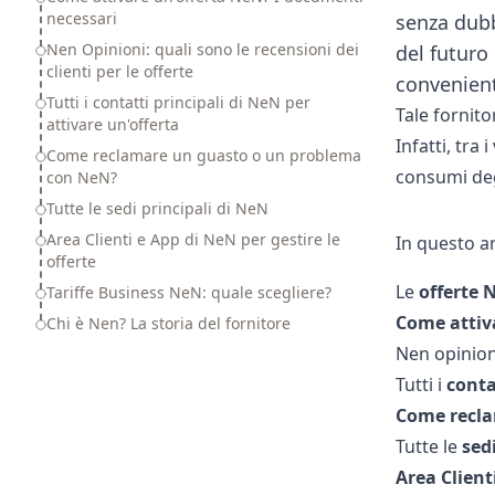
necessari
senza dubb
Nen Opinioni: quali sono le recensioni dei
del futuro
clienti per le offerte
convenienti
Tutti i contatti principali di NeN per
Tale fornito
attivare un'offerta
Infatti, tra 
Come reclamare un guasto o un problema
consumi deg
con NeN?
Tutte le sedi principali di NeN
Area Clienti e App di NeN per gestire le
In questo ar
offerte
Le
offerte
Tariffe Business NeN: quale scegliere?
Come
attiv
Chi è Nen? La storia del fornitore
Nen opinion
Tutti i
conta
Come
recl
Tutte le
sed
Area
Client