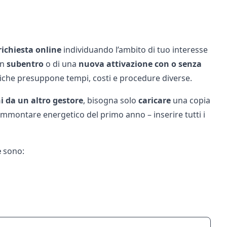
richiesta
online
individuando l’ambito di tuo interesse
un
subentro
o di una
nuova
attivazione
con o senza
iche presuppone tempi, costi e procedure diverse.
i
da un altro gestore
, bisogna solo
caricare
una copia
o ammontare energetico del primo anno – inserire tutti i
e
sono: