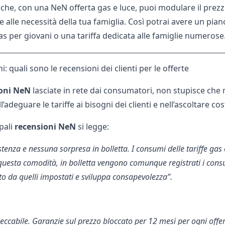
che, con una NeN offerta gas e luce, puoi modulare il prezzo 
e alle necessità della tua famiglia. Così potrai avere un pia
as per giovani
o una tariffa dedicata alle famiglie numerose
: quali sono le recensioni dei clienti per le offerte
oni NeN
lasciate in rete dai consumatori, non stupisce che 
l’adeguare le tariffe ai bisogni dei clienti e nell’ascoltare 
ipali
recensioni NeN
si legge:
stenza e nessuna sorpresa in bolletta. I consumi delle
tariffe gas
uesta comodità, in bolletta vengono comunque registrati i consu
o da quelli impostati e sviluppa consapevolezza”.
peccabile. Garanzie sul prezzo bloccato per 12 mesi per ogni offe