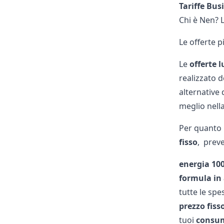
Tariffe
Bus
Chi è Nen? 
Le offerte p
Le
offerte l
realizzato d
alternative 
meglio nella
Per quanto 
fisso
,
preve
energia
10
formula
in
tutte le sp
prezzo fiss
tuoi
consu