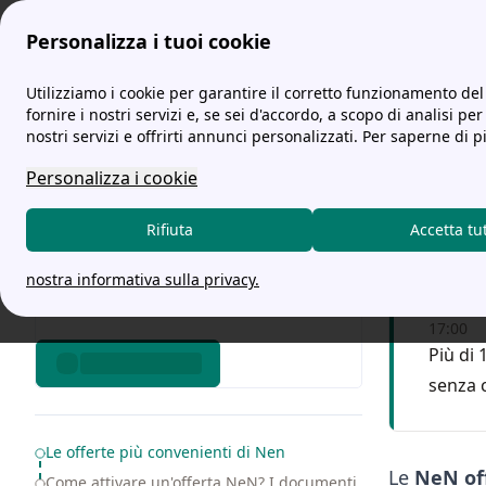
Personalizza i tuoi cookie
tariffe-energia.it
NeN Offerte: la guida sul fornitore
Utilizziamo i cookie per garantire il corretto funzionamento del 
fornire i nostri servizi e, se sei d'accordo, a scopo di analisi per
nostri servizi e offrirti annunci personalizzati. Per saperne di p
NeN Of
Personalizza i cookie
Chiam
Rifiuta
Accetta tu
nostra informativa sulla privacy.
Servizio
17:00
Più di 
senza 
Table of Contents
Le offerte più convenienti di Nen
Le
NeN of
Come attivare un'offerta NeN? I documenti