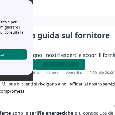
sito e per
 migliorare i
iù, consulta la
ferte: la guida sul fornitore
a senza impegno i nostri esperti e scopri il fornit
tto
 senza costo aggiuntivo: dal Lunedì al Venerdì dalle 9:00 alle 20:00 
1 Milione di clienti si rivolgono a noi! Affidati al nostro servi
compromessi!
A
ferte
sono le
tariffe
energetiche
più conosciute del