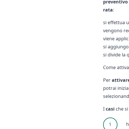
preventivo
rata
:
si effettua 
vengono rec
viene applic
si aggiungo
si divide la
Come attiva
Per
attivar
potrai inizi
selezionand
I
casi
che si
h