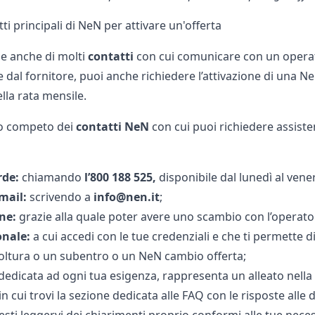
atti principali di NeN per attivare un'offerta
e anche di molti
contatti
con cui comunicare con un operato
 dal fornitore, puoi anche richiedere l’attivazione di una Ne
ella rata mensile.
co competo dei
contatti NeN
con cui puoi richiedere assiste
de:
chiamando
l’800 188 525,
disponibile dal lunedì al venerd
-mail:
scrivendo a
info@nen.it
;
ne:
grazie alla quale poter avere uno scambio con l’operator
onale:
a cui accedi con le tue credenziali e che ti permette d
oltura o un subentro
o un NeN cambio offerta;
dedicata ad ogni tua esigenza, rappresenta un alleato nella
in cui trovi la sezione dedicata alle FAQ con le risposte all