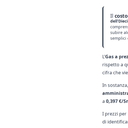
Il
costo
dell’Dieci
comprens
subire al
semplici c
L’
Gas a prez
rispetto a q
cifra che vi
In sostanza
amministrat
a
0,397 €/S
I prezzi pe
di identifi