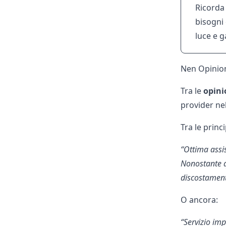
Ricorda 
bisogni 
luce e g
Nen Opinioni
Tra le
opini
provider nel
Tra le princ
“Ottima assi
Nonostante q
discostament
O ancora:
“Servizio im